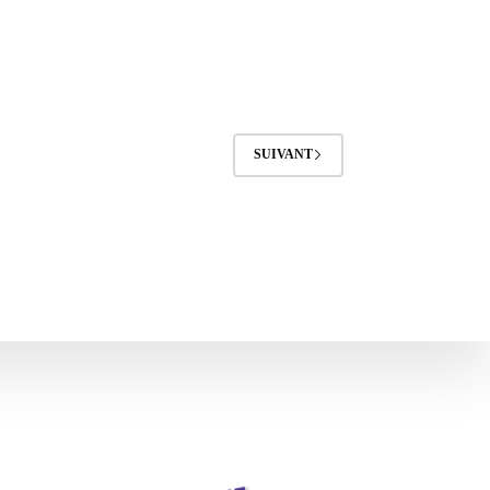
SUIVANT