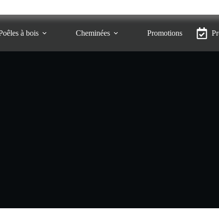
Poêles à bois
Cheminées
Promotions
P