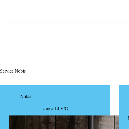
Service
Nobis
Nobis
Unica 10 V/C