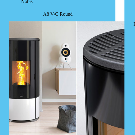
Nobis
A8 V/C Round