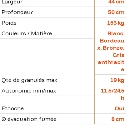
Largeur
44 cm
Profondeur
50 cm
Poids
153 kg
Couleurs / Matière
Blanc,
Bordeau
x, Bronze,
Gris
anthracit
e
Qté de granulés max
19 kg
Autonomie min/max
11,5/24,5
h
Etanche
Oui
Ø évacuation fumée
8 cm