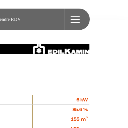
rendre RDV
6 kW
85.6 %
155 m³