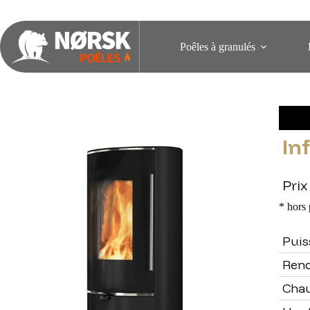
Poêles à granulés
In
Prix
* hors 
Puis
Ren
Chau