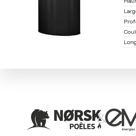
Hau
Larg
Pro
Coul
Lon