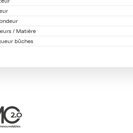
teur
eur
fondeur
eurs / Matière
gueur bûches