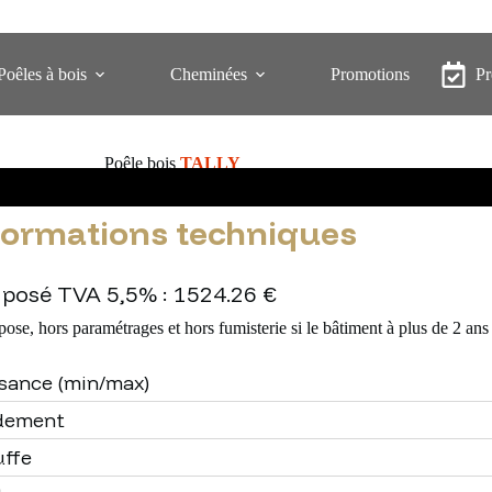
Poêles à bois
Cheminées
Promotions
P
Poêle bois
TALLY
formations techniques
 posé TVA 5,5% : 1524.26 €
pose, hors paramétrages et hors fumisterie si le bâtiment à plus de 2 ans
sance (min/max)
dement
ffe