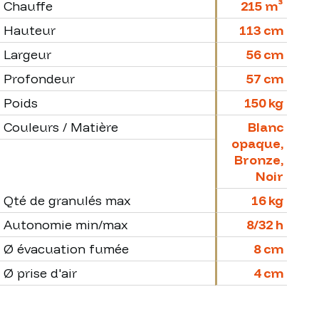
Chauffe
215 m³
Hauteur
113 cm
Largeur
56 cm
Profondeur
57 cm
Poids
150 kg
Couleurs / Matière
Blanc
opaque,
Bronze,
Noir
Qté de granulés max
16 kg
Autonomie min/max
8/32 h
Ø évacuation fumée
8 cm
Ø prise d'air
4 cm