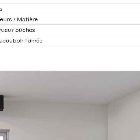
s
eurs / Matière
gueur bûches
acuation fumée