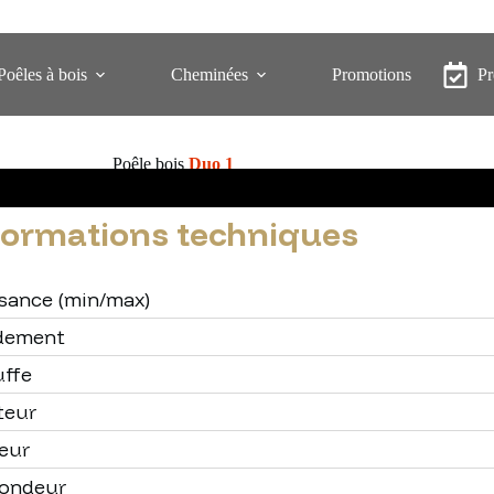
Poêles à bois
Cheminées
Promotions
P
Poêle bois
Duo 1
formations techniques
sance (min/max)
dement
ffe
teur
eur
fondeur