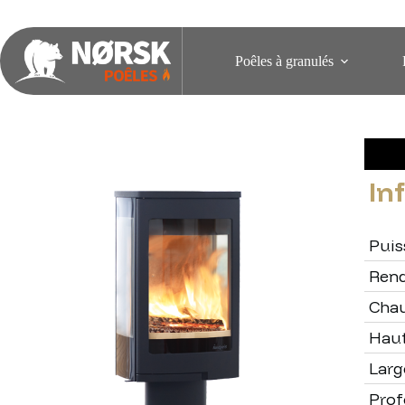
Poêles à granulés
In
Puis
Ren
Chau
Hau
Larg
Pro