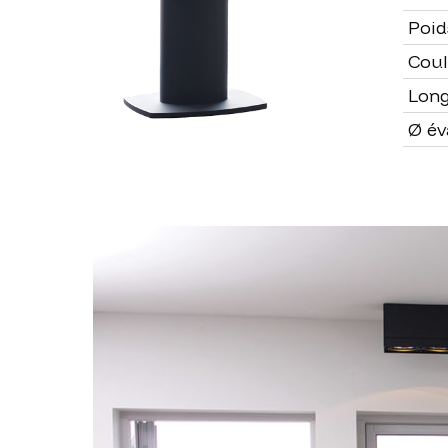
Poid
Coul
Lon
Ø év