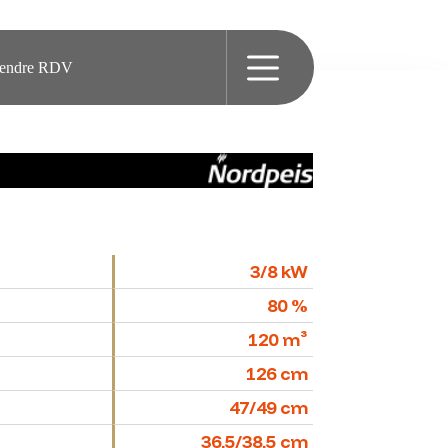
rendre RDV
3/8 kW
80 %
120 m³
126 cm
47/49 cm
36,5/38,5 cm