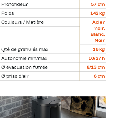
Profondeur
57 cm
Poids
142 kg
Couleurs / Matière
Acier
noir,
Blanc,
Noir
Qté de granulés max
16 kg
Autonomie min/max
10/27 h
Ø évacuation fumée
8/13 cm
Ø prise d'air
6 cm