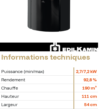
Informations techniques
Puissance (min/max)
2,7/7,2 kW
Rendement
92,8 %
Chauffe
190 m³
Hauteur
111 cm
Largeur
54 cm