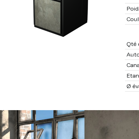
Poid
Coul
Qté 
Aut
Cana
Eta
Ø év