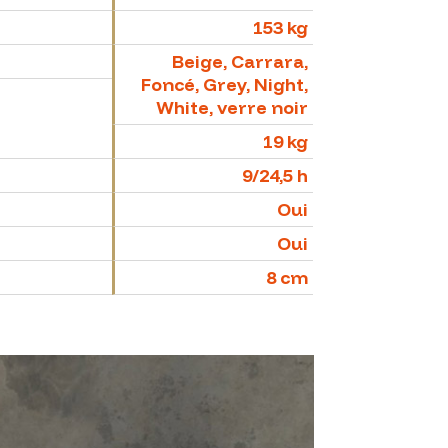
153 kg
Beige, Carrara,
Foncé, Grey, Night,
White, verre noir
19 kg
9/24,5 h
Oui
Oui
8 cm