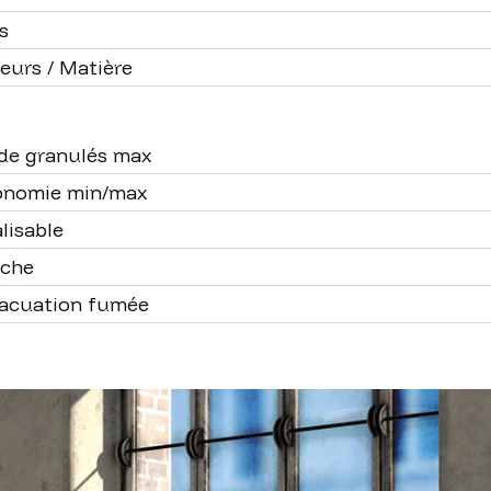
s
eurs / Matière
de granulés max
onomie min/max
lisable
nche
acuation fumée