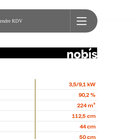
rendre RDV
3,5/9,1 kW
90,2 %
224 m³
112,5 cm
44 cm
50 cm