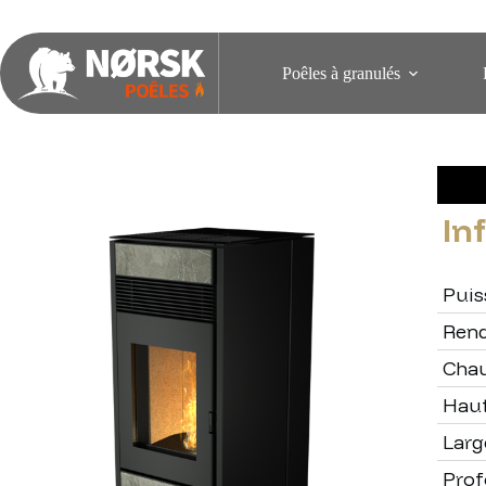
Poêles à granulés
In
Puis
Ren
Chau
Hau
Larg
Pro