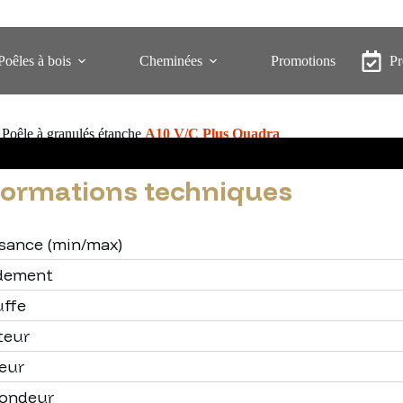
Poêles à bois
Cheminées
Promotions
P
Poêle à granulés étanche
A10 V/C Plus Quadra
formations techniques
sance (min/max)
dement
ffe
teur
eur
fondeur