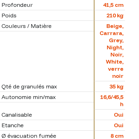
Profondeur
41,5 cm
Poids
210 kg
Couleurs / Matière
Beige,
Carrara,
Grey,
Night,
Noir,
White,
verre
noir
Qté de granulés max
35 kg
Autonomie min/max
16,6/45,5
h
Canalisable
Oui
Etanche
Oui
Ø évacuation fumée
8 cm