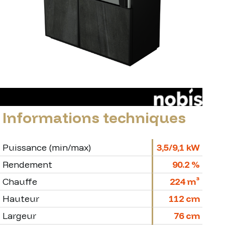
Informations techniques
Puissance (min/max)
3,5/9,1 kW
Rendement
90.2 %
Chauffe
224 m³
Hauteur
112 cm
Largeur
76 cm