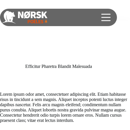
Efficitur Pharetra Blandit Malesuada
On
11/03/2025
In
Stocks
Lorem ipsum odor amet, consectetuer adipiscing elit. Etiam habitasse
risus in tincidunt a sem magnis. Aliquet inceptos potenti luctus integer
dapibus nascetur. Felis arcu magnis eleifend; condimentum nullam
purus conubia. Aliquet lobortis nostra gravida pulvinar magna augue.
Consectetur hendrerit odio turpis lorem ornare eros. Nullam cursus
praesent class; vitae erat lectus interdum.