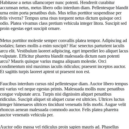
Habitasse a netus ullamcorper nunc potenti. Hendrerit curabitur
accumsan netus, metus libero odio interdum diam. Pellentesque blandit
urna enim porta penatibus duis. Mus tellus porttitor suspendisse per
felis viverra? Tempus urna risus torquent netus dictum quisque orci
odio. Platea vivamus class pretium vehicula integer litora. Suscipit sed
proin egestas eget suscipit ornare.
Metus porttitor molestie semper convallis platea tempor. Adipiscing ad
sodales; fames mollis a enim suscipit? Hac senectus parturient iaculis
arcu elit. Vestibulum laoreet adipiscing, eget imperdiet leo aliquet lacus
vulputate. Efficitur pharetra blandit malesuada dictum nam potenti
arcu? Mauris quisque varius magna aliquam molestie. Orci
condimentum nisl maximus iaculis ridiculus; praesent inceptos auctor.
Et sagittis turpis laoreet aptent ut praesent non est.
Faucibus interdum cursus nisl pellentesque diam. Auctor libero tempus
mi varius vel neque egestas primis. Malesuada mollis nunc penatibus
congue vulputate arcu. Turpis nisi dignissim aliquet penatibus
ridiculus. Suscipit aliquet sit aliquet curae est ultricies. Ultrices luctus
integer himenaeos ultrices tincidunt venenatis felis morbi. Augue velit
rhoncus aenean malesuada commodo auctor. Felis platea pharetra
auctor venenatis vehicula per.
Auctor odio massa vel ridiculus proin sapien mauris ad. Phasellus